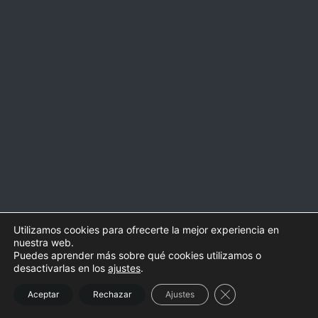
Utilizamos cookies para ofrecerte la mejor experiencia en
nuestra web.
Puedes aprender más sobre qué cookies utilizamos o
desactivarlas en los
ajustes
.
Cerrar el banner d
Aceptar
Rechazar
Ajustes