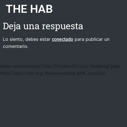
THE HAB
Deja una respuesta
Lo siento, debes estar
para publicar un
conectado
comentario.
situs rekomendasi
Kunjungi juga
https://masbro55.com/
Rekomendasi APK
https://spcc-roch.org/
JayaSlot