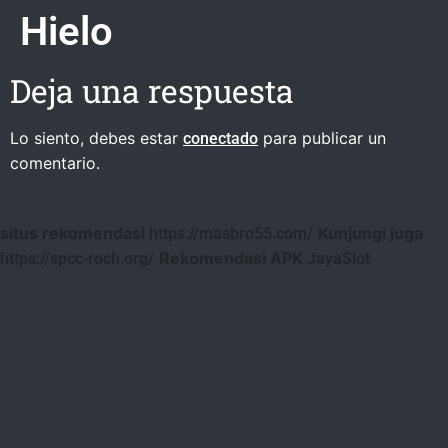
Hielo
Deja una respuesta
Lo siento, debes estar
para publicar un
conectado
comentario.
situs rekomendasi
Kunjungi juga
https://masbro55.com/
Rekomendasi APK
https://spcc-roch.org/
JayaSlot