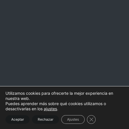
Utilizamos cookies para ofrecerte la mejor experiencia en
nuestra web.
Puedes aprender más sobre qué cookies utilizamos o
desactivarlas en los
ajustes
.
Cerrar el banner d
Aceptar
Rechazar
Ajustes